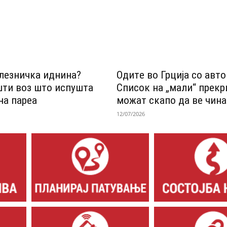
лезничка иднина?
Одитe во Грција со авт
шти воз што испушта
Список на „мали“ прек
на пареа
можат скапо да ве чина
12/07/2026