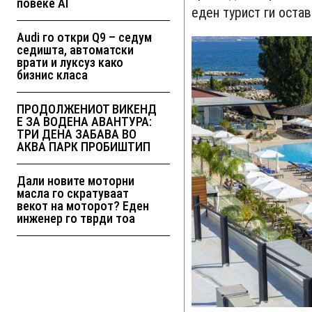
повеќе AI
еден турист ги остав
Audi го откри Q9 – седум
седишта, автоматски
врати и луксуз како
бизнис класа
ПРОДОЛЖЕНИОТ ВИКЕНД
Е ЗА ВОДЕНА АВАНТУРА:
ТРИ ДЕНА ЗАБАВА ВО
АКВА ПАРК ПРОБИШТИП
Дали новите моторни
масла го скратуваат
векот на моторот? Еден
инженер го тврди тоа