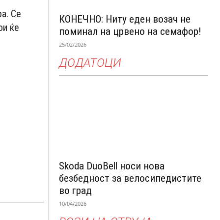
а. Се
КОНЕЧНО: Ниту еден возач не
ои ќе
поминал на црвено на семафор!
25/02/2026
ДОДАТОЦИ
т
Skoda DuoBell носи нова
безбедност за велосипедистите
во град
10/04/2026