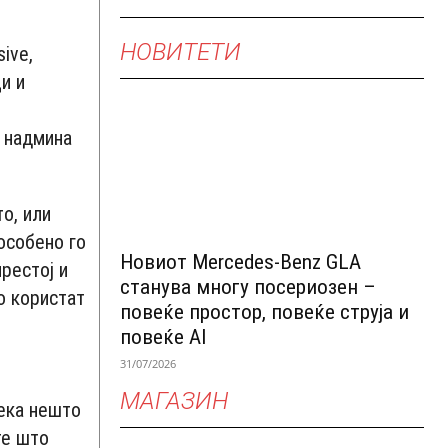
НОВИТЕТИ
ive,
и и
о надмина
то, или
 особено го
Новиот Mercedes-Benz GLA
рестој и
станува многу посериозен –
о користат
повеќе простор, повеќе струја и
повеќе AI
31/07/2026
МАГАЗИН
дека нешто
те што