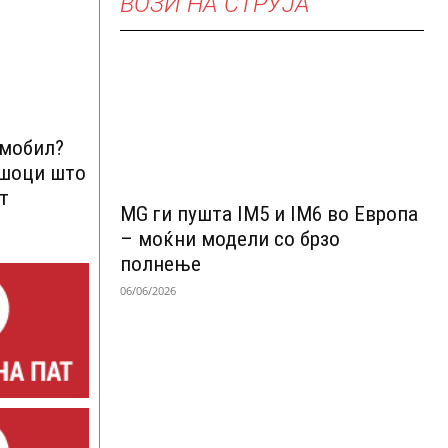
ВОЗИ НА СТРУЈА
омобил?
ршоци што
т
MG ги пушта IM5 и IM6 во Европа
– моќни модели со брзо
полнење
06/06/2026