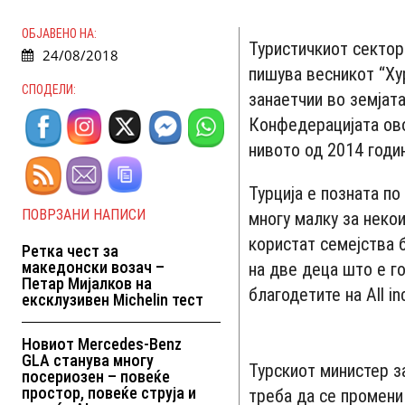
ОБЈАВЕНО НА:
Туристичкиот сектор 
24/08/2018
пишува весникот “Ху
СПОДЕЛИ:
занаетчии во земјат
Конфедерацијата ово
нивото од 2014 годин
Турција е позната по 
ПОВРЗАНИ НАПИСИ
многу малку за некои
користат семејства 
Ретка чест за
македонски возач –
на две деца што е г
Петар Мијалков на
благодетите на All inc
ексклузивен Michelin тест
Новиот Mercedes-Benz
GLA станува многу
Турскиот министер з
посериозен – повеќе
простор, повеќе струја и
треба да се промени