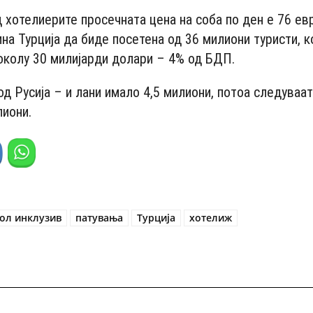
 хотелиерите просечната цена на соба по ден е 76 евр
на Турција да биде посетена од 36 милиони туристи, к
околу 30 милијарди долари – 4% од БДП.
од Русија – и лани имало 4,5 милиони, потоа следуваа
лиони.
ол инклузив
патувања
Турција
хотелиж