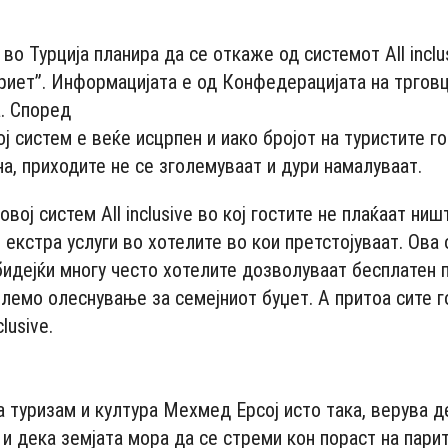
во Турција планира да се откаже од системот Аll inclus
риет”. Информациjaта е од Конфедерацијата на трговц
а. Според
ј систем е веќе исцрпен и иако бројот на туристите г
а, приходите не се зголемуваат и дури намалуваат.
овој систем All inclusive во кој гостите не плаќаат ниш
 екстра услуги во хотелите во кои претстојуваат. Ова
бидејќи многу често хотелите дозволуваат бесплатен п
олемо олеснување за семејниот буџет. А притоа сите г
lusive.
- Advertisement -
а туризам и култура Мехмед Ерсој исто така, верува 
 и дека земјата мора да се стреми кон пораст на пари