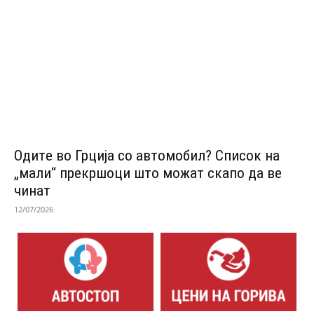
Одитe во Грција со автомобил? Список на
„мали“ прекршоци што можат скапо да ве
чинат
12/07/2026