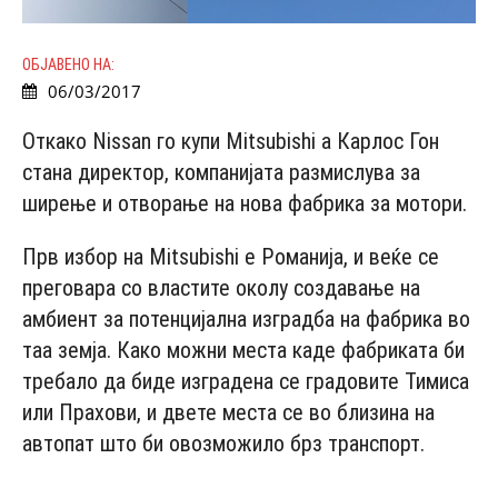
ОБЈАВЕНО НА:
06/03/2017
Откако Nissan го купи Mitsubishi а Карлос Гон
стана директор, компанијата размислува за
ширење и отворање на нова фабрика за мотори.
Прв избор на Mitsubishi е Романија, и веќе се
преговара со властите околу создавање на
амбиент за потенцијална изградба на фабрика во
таа земја. Како можни места каде фабриката би
требало да биде изградена се градовите Тимиса
или Прахови, и двете места се во близина на
автопат што би овозможило брз транспорт.
- Advertisement -