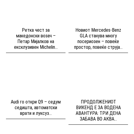
Ретка чест за
Новиот Mercedes-Benz
македонски возач –
GLA станува многу
Петар Мијалков на
посериозен – повеќе
ексклузивен Michelin...
простор, повеќе струја...
Audi го откри Q9 – седум
ПРОДОЛЖЕНИОТ
седишта, автоматски
ВИКЕНД Е ЗА ВОДЕНА
врати и луксуз...
АВАНТУРА: ТРИ ДЕНА
ЗАБАВА ВО АКВА...