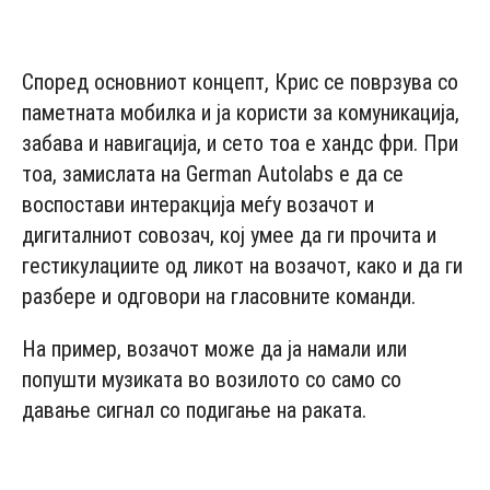
- Advertisement -
Според основниот концепт, Крис се поврзува со
паметната мобилка и ја користи за комуникација,
забава и навигација, и сето тоа е хандс фри. При
тоа, замислата на German Autolabs е да се
воспостави интеракција меѓу возачот и
дигиталниот совозач, кој умее да ги прочита и
гестикулациите од ликот на возачот, како и да ги
разбере и одговори на гласовните команди.
На пример, возачот може да ја намали или
попушти музиката во возилото со само со
давање сигнал со подигање на раката.