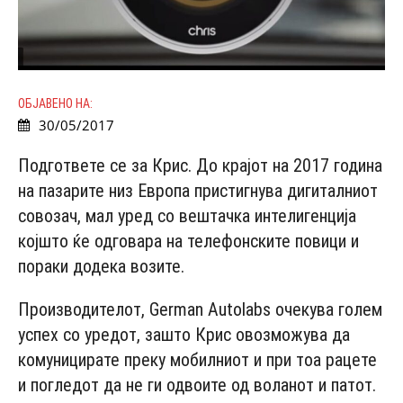
ОБЈАВЕНО НА:
30/05/2017
Подгответе се за Крис. До крајот на 2017 година
на пазарите низ Европа пристигнува дигиталниот
совозач, мал уред со вештачка интелигенција
којшто ќе одговара на телефонските повици и
пораки додека возите.
Производителот, German Autolabs очекува голем
успех со уредот, зашто Крис овозможува да
комуницирате преку мобилниот и при тоа рацете
и погледот да не ги одвоите од воланот и патот.