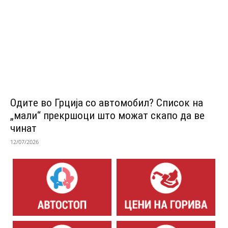
Одитe во Грција со автомобил? Список на
„мали“ прекршоци што можат скапо да ве
чинат
12/07/2026