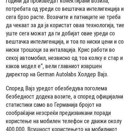
години да произведат конектирани возила,
потребата од уреди со вештачка интелигенција и
сега брзо расте. Возачите и патниците не треба
да чекаат за да ја користат оваа технологија, тие
уште сега можат да ги добијат овие уреди со
вештачка интелигенција, и тоа по ниски цени и со
ниски трошоци за инталација. Крис работи во
секој автомобил, незвисно од тоа колку е стар и
каков модел е“, вели главниот извршен
директор на German Autolabs Холдер Вајз.
Според Вајз уредот обезбедува поголема
безбедност додека возите, а според официјални
статистики само во Германија бројот на
сообраќајни незсреќи предизвикани поради
користење на мобилен телефон се движи околу
400.000. Всушност користењето на мобилниот