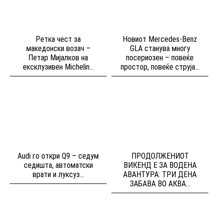
Ретка чест за
Новиот Mercedes-Benz
македонски возач –
GLA станува многу
Петар Мијалков на
посериозен – повеќе
ексклузивен Michelin...
простор, повеќе струја...
Audi го откри Q9 – седум
ПРОДОЛЖЕНИОТ
седишта, автоматски
ВИКЕНД Е ЗА ВОДЕНА
врати и луксуз...
АВАНТУРА: ТРИ ДЕНА
ЗАБАВА ВО АКВА...