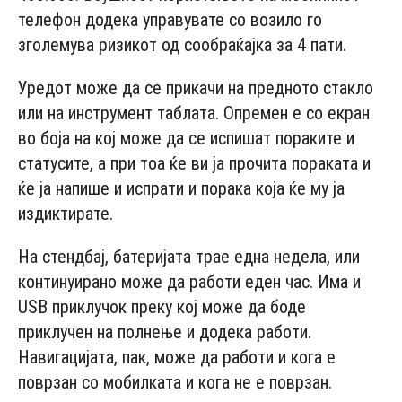
телефон додека управувате со возило го
зголемува ризикот од сообраќајка за 4 пати.
Уредот може да се прикачи на предното стакло
или на инструмент таблата. Опремен е со екран
во боја на кој може да се испишат пораките и
статусите, а при тоа ќе ви ја прочита пораката и
ќе ја напише и испрати и порака која ќе му ја
издиктирате.
На стендбај, батеријата трае една недела, или
континуирано може да работи еден час. Има и
USB приклучок преку кој може да боде
приклучен на полнење и додека работи.
Навигацијата, пак, може да работи и кога е
поврзан со мобилката и кога не е поврзан.