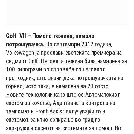
Golf
VII
– Помала тежина, помала
потрошувачка.
Во септември 2012 година,
Volkswagen ја прослави светската премиера на
седмиот Golf. Неговата тежина била намалена за
100 килограми во споредба со неговиот
претходник, што значи дека потрошувачката на
гориво, исто така, е намалена за 23 отсто.
Новите технологии како што се Автоматскиот
систем за кочење, Адаптивната контрола на
темпомат и Front Assist вклучувајќи го и
системот за итно сопирање во град го
заокружија опсегот на системите за помош. Во