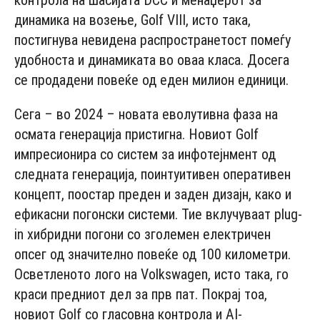
контрола на шасијата DCC и менаџерот за
динамика на возење, Golf VIII, исто така,
постигнува невидена распространетост помеѓу
удобноста и динамиката во оваа класа. Досега
се продадени повеќе од еден милион единици.
Сега – во 2024 – новата еволутивна фаза на
осмата генерација пристигна. Новиот Golf
импресионира со систем за инфотејнмент од
следната генерација, поинтуитивен оперативен
концепт, поостар преден и заден дизајн, како и
ефикасни погонски системи. Тие вклучуваат plug-
in хибридни погони со зголемен електричен
опсег од значително повеќе од 100 километри.
Осветленото лого на Volkswagen, исто така, го
краси предниот дел за прв пат. Покрај тоа,
новиот Golf со гласовна контрола и AI-