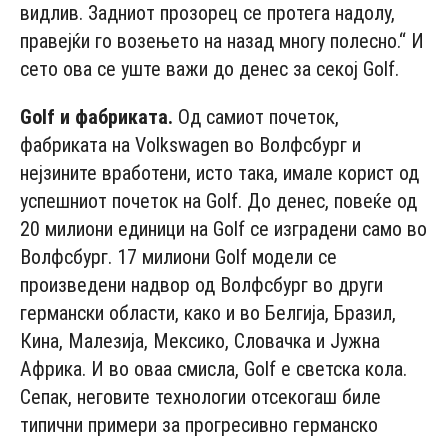
видлив. Задниот прозорец се протега надолу,
правејќи го возењето на назад многу полесно.“ И
сето ова се уште важи до денес за секој Golf.
Golf и фабриката.
Од самиот почеток,
фабриката на Volkswagen во Волфсбург и
нејзините вработени, исто така, имале корист од
успешниот почеток на Golf. До денес, повеќе од
20 милиони единици на Golf се изградени само во
Волфсбург. 17 милиони Golf модели се
произведени надвор од Волфсбург во други
германски области, како и во Белгија, Бразил,
Кина, Малезија, Мексико, Словачка и Јужна
Африка. И во оваа смисла, Golf е светска кола.
Сепак, неговите технологии отсекогаш биле
типични примери за прогресивно германско