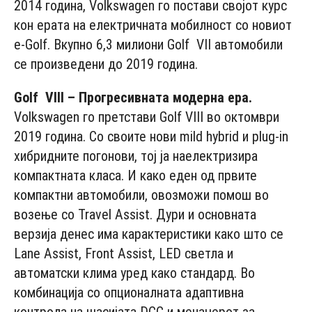
2014 година, Volkswagen го постави својот курс
кон ерата на електричната мобилност со новиот
e-Golf. Вкупно 6,3 милиони Golf VII автомобили
се произведени до 2019 година.
Golf
VIII
– Прогресивната модерна ера.
Volkswagen го претстави Golf VIII во октомври
2019 година. Со своите нови mild hybrid и plug-in
хибридните погонови, тој ја наелектризира
компактната класа. И како еден од првите
компактни автомобили, овозможи помош во
возење со Travel Assist. Дури и основната
верзија денес има карактеристики како што се
Lane Assist, Front Assist, LED светла и
автоматски клима уред како стандард. Во
комбинација со опционалната адаптивна