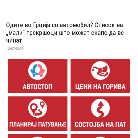
Одитe во Грција со автомобил? Список на
„мали“ прекршоци што можат скапо да ве
чинат
12/07/2026