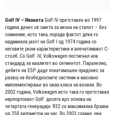
Golf
IV
– Иконата
Golf IV претставен во 1997
година денес се смета за икона на стилот – без
сомнение, исто така, поради фактот дека го
надминала јазот на Golf I од 1974 година со
неговите јасни карактеристики и впечатливиот C-
столб. Со Golf IV, Volkswagen постигнал нов
стандард за квалитет во сегментот. Паралелно,
дебито на ESP даде понатамошен придонес за
развој на безбедносните системи и масовно
имплементирање во оваа класа на возила. Во
2002 година, Volkswagen исто така го претставил
најспортскиот Golf досега врз основа на
четвртата генерација: R32 со максимална брзина
од 250 километри на час. Во 2003 година, ова