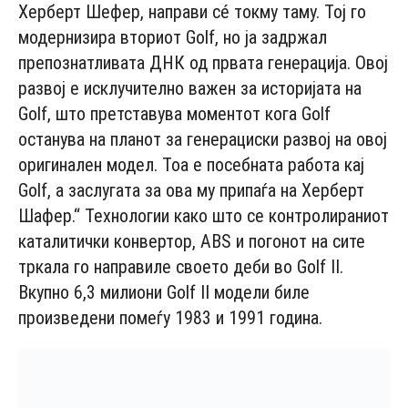
Херберт Шефер, направи сé токму таму. Тој го
модернизира вториот Golf, но ја задржал
препознатливата ДНК од првата генерација. Овој
развој е исклучително важен за историјата на
Golf, што претставува моментот кога Golf
останува на планот за генерациски развој на овој
оригинален модел. Тоа е посебната работа кај
Golf, а заслугата за ова му припаѓа на Херберт
Шафер.“ Технологии како што се контролираниот
каталитички конвертор, ABS и погонот на сите
тркала го направиле своето деби во Golf II.
Вкупно 6,3 милиони Golf II модели биле
произведени помеѓу 1983 и 1991 година.