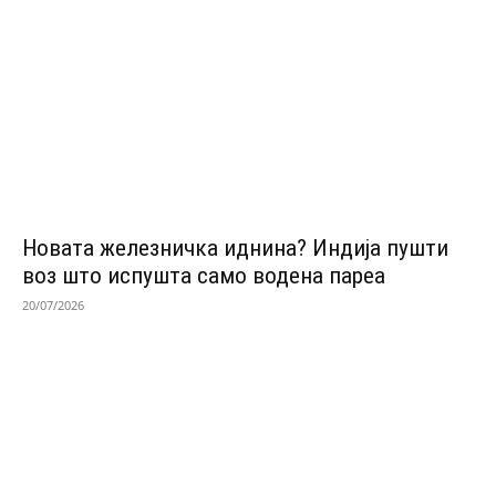
Новата железничка иднина? Индија пушти
воз што испушта само водена пареа
20/07/2026