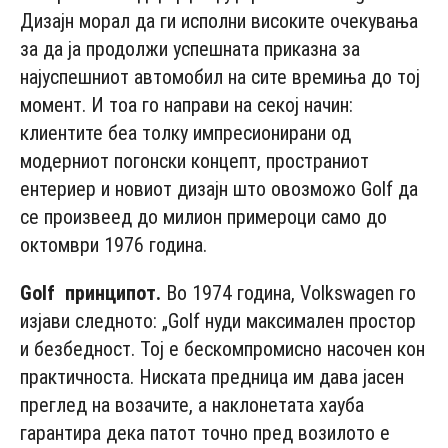
Дизајн морал да ги исполни високите очекувања
за да ја продолжи успешната приказна за
најуспешниот автомобил на сите времиња до тој
момент. И тоа го направи на секој начин:
клиентите беа толку импресионирани од
модерниот погонски концепт, пространиот
ентериер и новиот дизајн што овозможо Golf да
се произвеед до милион примероци само до
октомври 1976 година.
Golf принципот.
Во 1974 година, Volkswagen го
изјави следното: „Golf нуди максимален простор
и безбедност. Тој е бескомпромисно насочен кон
практичноста. Ниската предница им дава јасен
преглед на возачите, а наклонетата хауба
гарантира дека патот точно пред возилото е