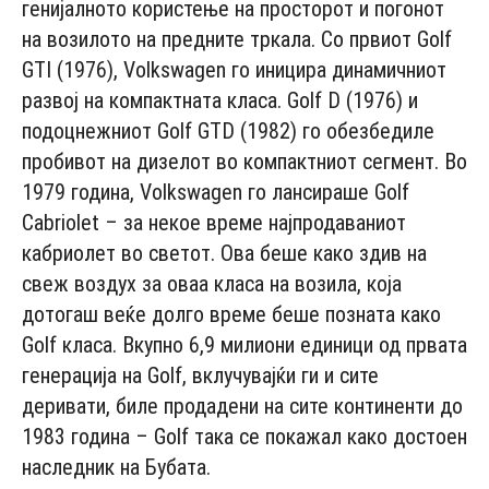
генијалното користење на просторот и погонот
на возилото на предните тркала. Со првиот Golf
GTI (1976), Volkswagen го иницира динамичниот
развој на компактната класа. Golf D (1976) и
подоцнежниот Golf GTD (1982) го обезбедиле
пробивот на дизелот во компактниот сегмент. Во
1979 година, Volkswagen го лансираше Golf
Cabriolet – за некое време најпродаваниот
кабриолет во светот. Ова беше како здив на
свеж воздух за оваа класа на возила, која
дотогаш веќе долго време беше позната како
Golf класа. Вкупно 6,9 милиони единици од првата
генерација на Golf, вклучувајќи ги и сите
деривати, биле продадени на сите континенти до
1983 година – Golf така се покажал како достоен
наследник на Бубата.