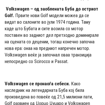
Volkswagen
– од заоблената Буба до остриот
Golf.
Првите нови Golf модели можеа да се
видат во салоните во јули 1974 година. Таму
каде што Бубата и сите возила со мотор
поставен во задниот дел претходно доминирале
на сцената со децении, тогаш конечно започна
нова ера: онаа на предниот напречен мотор.
Volkswagen веќе ја започнал оваа транзиција
непосредно со Scirocco и Passat.
- Advertisement -
Volkswagen се
пронаоѓа себеси
.
Како
наследник на легендарната Буба кој била
произведена во повеќе од 21,5 милиони пати,
Golf развиен од Џорџо Џуџаро и Volkswagen