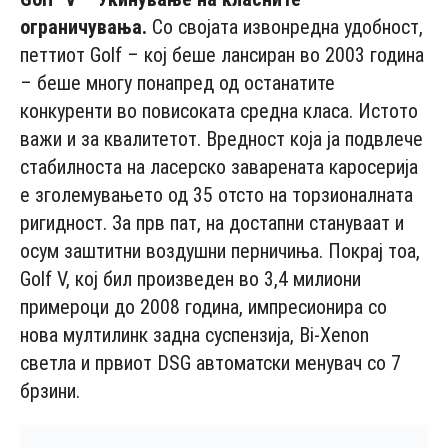
ограничувања
.
Со својата извонредна удобност,
петтиот Golf – кој беше лансиран во 2003 година
– беше многу понапред од останатите
конкуренти во повисоката средна класа. Истото
важи и за квалитетот. Вредност која ја подвлече
стабилноста на ласерско заварената каросерија
е зголемувањето од 35 отсто на торзионалната
ригидност. За прв пат, на достапни стануваат и
осум заштитни воздушни перничиња. Покрај тоа,
Golf V, кој бил произведен во 3,4 милиони
примероци до 2008 година, импресионира со
нова мултилинк задна суспензија, Bi-Xenon
светла и првиот DSG автоматски менувач со 7
брзини.