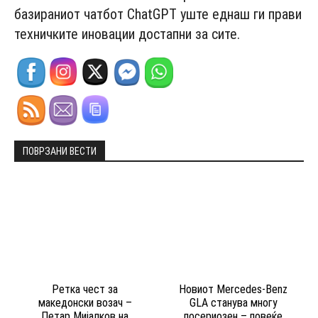
базираниот чатбот ChatGPT уште еднаш ги прави
техничките иновации достапни за сите.
ПОВРЗАНИ ВЕСТИ
Ретка чест за
Новиот Mercedes-Benz
македонски возач –
GLA станува многу
Петар Мијалков на
посериозен – повеќе