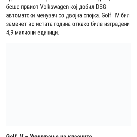
беше првиот Volkswagen кој добил DSG
автоматски менувач со двојна спојка. Golf IV бил
заменет во истата година откако биле изградени
4,9 милиони единици.
Golf
V
– Укинување на класните